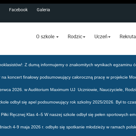
Facebook
Galeria
O szkole
Rodzic
Uczeń
Rekruta
oklasistów!
: Z dumą informujemy o znakomitych wynikach egzaminu ós
 na koncert finałowy podsumowujący całoroczną pracę w projekcie Mo
zerwca 2026. w Auditorium Maximum UJ Uczniowie, Nauczyciele, Rodzic
zkole odbył się apel podsumowujący rok szkolny 2025/2026. Był to czas
j i Piłki Ręcznej Klas 4–5 W naszej szkole odbył się pełen sportowych em
dniach 4-9 maja 2026 r. odbyło się spotkanie młodzieży w ramach pols