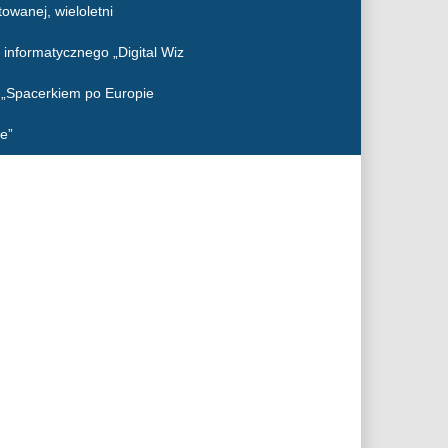
owanej, wieloletni
 informatycznego „Digital Wiz
o „Spacerkiem po Europie
e”