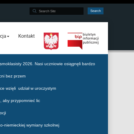
Search
Search
...
cja
Kontakt
moklasisty 2026. Nasi uczniowie osiągnęli bardzo
cni bez przem
e wzięli udział w uroczystym
, aby przypomnieć lic
ocji
ko-niemieckiej wymiany szkolnej