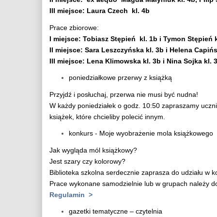
III miejsce: Laura Czech kl. 4b
Prace zbiorowe:
I miejsce: Tobiasz Stępień kl. 1b i Tymon Stępień k
II miejsce: Sara Leszczyńska kl. 3b i Helena Capiń
III miejsce: Lena Klimowska kl. 3b i Nina Sojka kl. 
poniedziałkowe przerwy z książką
Przyjdź i posłuchaj, przerwa nie musi być nudna!
W każdy poniedziałek o godz. 10:50 zapraszamy uczniów
książek, które chcieliby polecić innym.
konkurs - Moje wyobrażenie mola książkowego
Jak wygląda mól książkowy?
Jest szary czy kolorowy?
Biblioteka szkolna serdecznie zaprasza do udziału w
Prace wykonane samodzielnie lub w grupach należy do
Regulamin >
gazetki tematyczne – czytelnia