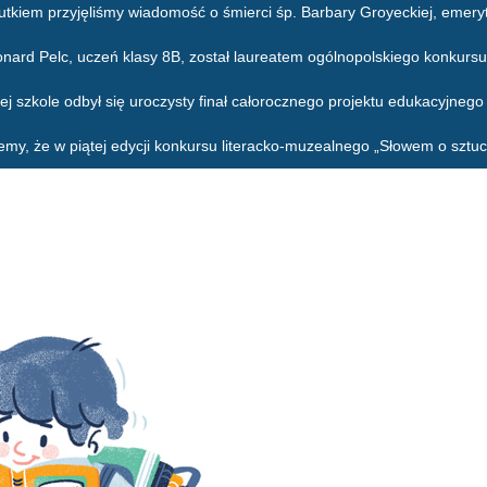
utkiem przyjęliśmy wiadomość o śmierci śp. Barbary Groyeckiej, emeryt
onard Pelc, uczeń klasy 8B, został laureatem ogólnopolskiego konkursu
ej szkole odbył się uroczysty finał całorocznego projektu edukacyjneg
emy, że w piątej edycji konkursu literacko-muzealnego „Słowem o sztuc