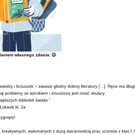
daniem własnego zdania. 😉
 wiedzy i brzuszek – zawsze głodny dobrej literatury […]. Ręce ma dług
się problemy ze wzrokiem i zmuszony jest nosić okulary.
większych bibliotek świata.”
ukasik kl. 2a
ygnięty!
reatywnych, wykonanych z dużą starannością prac uczniów z klas I, II, 