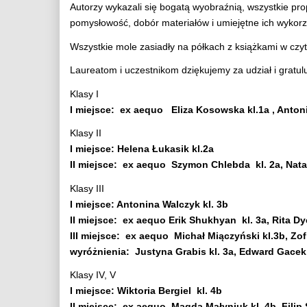
Autorzy wykazali się bogatą wyobraźnią, wszystkie pro
pomysłowość, dobór materiałów i umiejętne ich wykorz
Wszystkie mole zasiadły na półkach z książkami w czy
Laureatom i uczestnikom dziękujemy za udział i gratul
Klasy I
I miejsce: ex aequo Eliza Kosowska kl.1a , Antoni
Klasy II
I miejsce: Helena Łukasik kl.2a
II miejsce: ex aequo Szymon Chlebda kl. 2a, Natal
Klasy III
I miejsce: Antonina Walczyk kl. 3b
II miejsce: ex aequo Erik Shukhyan kl. 3a, Rita D
III miejsce: ex aequo Michał Miączyński kl.3b, Zof
wyróżnienia: Justyna Grabis kl. 3a, Edward Gacek 
Klasy IV, V
I miejsce: Wiktoria Bergiel kl. 4b
II miejsce: ex aequo Magda Małyniuk kl. 4b, Filip 