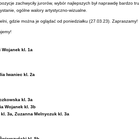
pozycje zachwyciły jurorów, wybór najlepszych był naprawdę bardzo tru
ystanie, ogólne walory artystyczno-wizualne.
telni, gdzie można je oglądać od poniedziałku (27.03.23). Zapraszamy!
ujemy!
 Wojanek kl. 1a
ia Iwaniec kl. 2a
yczkowska kl. 3a
ia Wojanek kl. 3b
kl. 3a, Zuzanna Melnyczuk kl. 3a
Świerczyński kl. 5b