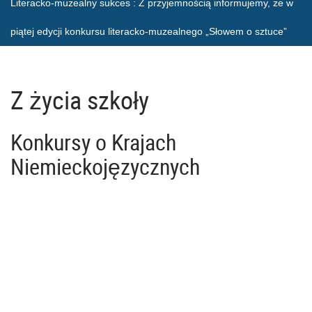
Literacko-muzealny sukces
: Z przyjemnością informujemy, że w
piątej edycji konkursu literacko-muzealnego „Słowem o sztuce”
Z życia szkoły
Konkursy o Krajach
Niemieckojęzycznych