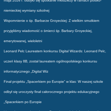
maja 2026 r. odbyło się spotkanie młodzieży w ramach polsko-
niemieckiej wymiany szkolnej
Wspomnienie o śp. Barbarze Groyeckiej
: Z wielkim smutkiem
przyjęliśmy wiadomość o śmierci śp. Barbary Groyeckiej,
emerytowanej, wieloletni
Leonard Pelc Laureatem konkursu Digital Wizards
: Leonard Pelc,
uczeń klasy 8B, został laureatem ogólnopolskiego konkursu
informatycznego „Digital Wiz
Finał projektu „Spacerkiem po Europie” w klas
: W naszej szkole
odbył się uroczysty finał całorocznego projektu edukacyjnego
„Spacerkiem po Europie