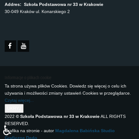
Addres: Szkoła Podstawowa nr 33 w Krakowie
30-049 Kraków ul. Konarskiego 2
Informacje o plikach cookie
Ta strona używa plików Cookies. Dowiedz się więcej o celu ich
używania i możliwości zmiany ustawień Cookies w przeglądarce.
Czytaj więcej...
2022
© Szkoła Podstawowa nr 33 w Krakowie
ALL RIGHTS
RESERVED.
♿
Grafika na stronie - autor
Magdalena Babińska Studio
Graficzne Dedo