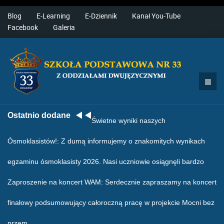
Blog
E-Learning
E-Dziennik
Kanał You-Tube
Facebook
Galeria
Ostatnio dodane
Świetne wyniki naszych
Ósmoklasistów!
: Z dumą informujemy o znakomitych wynikach
egzaminu ósmoklasisty 2026. Nasi uczniowie osiągnęli bardzo
Zaproszenie na koncert WAM
: Serdecznie zapraszamy na koncert
finałowy podsumowujący całoroczną pracę w projekcie Mocni bez
przem