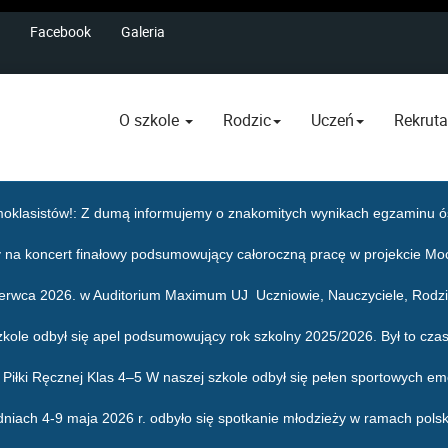
Facebook
Galeria
O szkole
Rodzic
Uczeń
Rekruta
oklasistów!
: Z dumą informujemy o znakomitych wynikach egzaminu ós
 na koncert finałowy podsumowujący całoroczną pracę w projekcie Mo
zerwca 2026. w Auditorium Maximum UJ Uczniowie, Nauczyciele, Rodzic
zkole odbył się apel podsumowujący rok szkolny 2025/2026. Był to czas
j i Piłki Ręcznej Klas 4–5 W naszej szkole odbył się pełen sportowych em
dniach 4-9 maja 2026 r. odbyło się spotkanie młodzieży w ramach pols