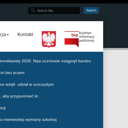
Search
Search
...
cja
Kontakt
moklasisty 2026. Nasi uczniowie osiągnęli bardzo
cni bez przem
e wzięli udział w uroczystym
, aby przypomnieć lic
ocji
ko-niemieckiej wymiany szkolnej