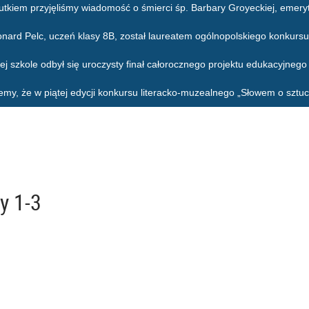
utkiem przyjęliśmy wiadomość o śmierci śp. Barbary Groyeckiej, emeryt
onard Pelc, uczeń klasy 8B, został laureatem ogólnopolskiego konkursu
ej szkole odbył się uroczysty finał całorocznego projektu edukacyjneg
emy, że w piątej edycji konkursu literacko-muzealnego „Słowem o sztuc
y 1-3