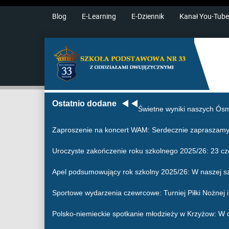
Blog
E-Learning
E-Dziennik
Kanał You-Tube
Ostatnio dodane
Świetne wyniki naszych Ósm
Zaproszenie na koncert WAM
: Serdecznie zapraszamy
Uroczyste zakończenie roku szkolnego 2025/26
: 23 c
Apel podsumowujący rok szkolny 2025/26
: W naszej s
Sportowe wydarzenia czewrcowe
: Turniej Piłki Nożne
Polsko-niemieckie spotkanie młodzieży w Krzyżow
: W 