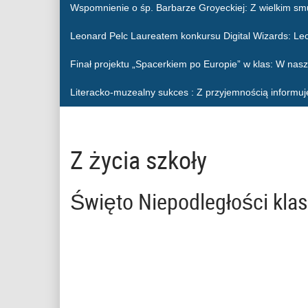
Wspomnienie o śp. Barbarze Groyeckiej
: Z wielkim sm
Leonard Pelc Laureatem konkursu Digital Wizards
: Le
Finał projektu „Spacerkiem po Europie” w klas
: W nasz
Literacko-muzealny sukces
: Z przyjemnością informuj
Z życia szkoły
Święto Niepodległości klas