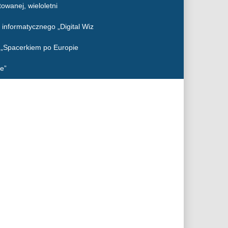
owanej, wieloletni
 informatycznego „Digital Wiz
o „Spacerkiem po Europie
e”