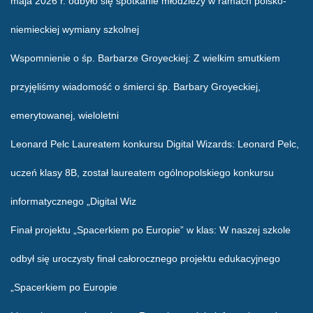
maja 2026 r. odbyło się spotkanie młodzieży w ramach polsko-
niemieckiej wymiany szkolnej
Wspomnienie o śp. Barbarze Groyeckiej
: Z wielkim smutkiem
przyjęliśmy wiadomość o śmierci śp. Barbary Groyeckiej,
emerytowanej, wieloletni
Leonard Pelc Laureatem konkursu Digital Wizards
: Leonard Pelc,
uczeń klasy 8B, został laureatem ogólnopolskiego konkursu
informatycznego „Digital Wiz
Finał projektu „Spacerkiem po Europie” w klas
: W naszej szkole
odbył się uroczysty finał całorocznego projektu edukacyjnego
„Spacerkiem po Europie