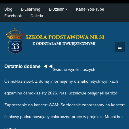
Blog
E-Learning
E-Dziennik
Kanał You-Tube
Facebook
Galeria
Ostatnio dodane
Świetne wyniki naszych
Ósmoklasistów!
: Z dumą informujemy o znakomitych wynikach
egzaminu ósmoklasisty 2026. Nasi uczniowie osiągnęli bardzo
Zaproszenie na koncert WAM
: Serdecznie zapraszamy na koncert
finałowy podsumowujący całoroczną pracę w projekcie Mocni bez
przem