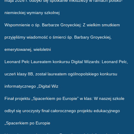
maja 2026 r. odbyło się spotkanie młodzieży w ramach polsko-
niemieckiej wymiany szkolnej
Wspomnienie o śp. Barbarze Groyeckiej
: Z wielkim smutkiem
przyjęliśmy wiadomość o śmierci śp. Barbary Groyeckiej,
emerytowanej, wieloletni
Leonard Pelc Laureatem konkursu Digital Wizards
: Leonard Pelc,
uczeń klasy 8B, został laureatem ogólnopolskiego konkursu
informatycznego „Digital Wiz
Finał projektu „Spacerkiem po Europie” w klas
: W naszej szkole
odbył się uroczysty finał całorocznego projektu edukacyjnego
„Spacerkiem po Europie