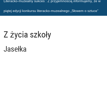
Literacko-muzealny sukces
: Z przyjemnością informujemy, że w
piątej edycji konkursu literacko-muzealnego „Słowem o sztuce”
Z życia szkoły
Jasełka