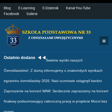
Blog
E-Learning
E-Dziennik
Kanał You-Tube
Facebook
Galeria
Ostatnio dodane
Świetne wyniki naszych
Ósmoklasistów!
: Z dumą informujemy o znakomitych wynikach
egzaminu ósmoklasisty 2026. Nasi uczniowie osiągnęli bardzo
Zaproszenie na koncert WAM
: Serdecznie zapraszamy na koncert
finałowy podsumowujący całoroczną pracę w projekcie Mocni bez
przem