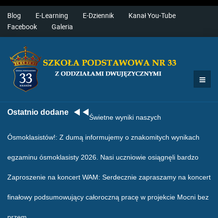
Blog
E-Learning
E-Dziennik
Kanał You-Tube
Facebook
Galeria
Ostatnio dodane
Świetne wyniki naszych
Ósmoklasistów!
: Z dumą informujemy o znakomitych wynikach
egzaminu ósmoklasisty 2026. Nasi uczniowie osiągnęli bardzo
Zaproszenie na koncert WAM
: Serdecznie zapraszamy na koncert
finałowy podsumowujący całoroczną pracę w projekcie Mocni bez
przem