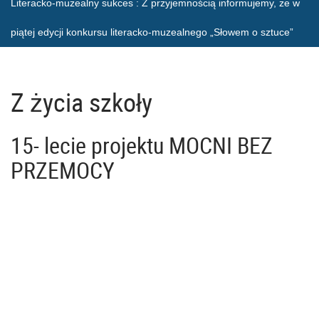
Literacko-muzealny sukces
: Z przyjemnością informujemy, że w
piątej edycji konkursu literacko-muzealnego „Słowem o sztuce”
Z życia szkoły
15- lecie projektu MOCNI BEZ
PRZEMOCY