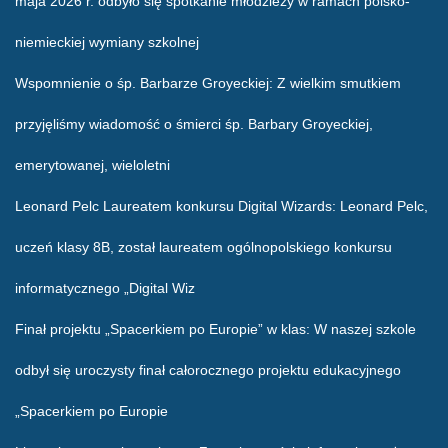
maja 2026 r. odbyło się spotkanie młodzieży w ramach polsko-
niemieckiej wymiany szkolnej
Wspomnienie o śp. Barbarze Groyeckiej
: Z wielkim smutkiem
przyjęliśmy wiadomość o śmierci śp. Barbary Groyeckiej,
emerytowanej, wieloletni
Leonard Pelc Laureatem konkursu Digital Wizards
: Leonard Pelc,
uczeń klasy 8B, został laureatem ogólnopolskiego konkursu
informatycznego „Digital Wiz
Finał projektu „Spacerkiem po Europie” w klas
: W naszej szkole
odbył się uroczysty finał całorocznego projektu edukacyjnego
„Spacerkiem po Europie