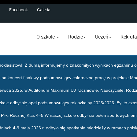
Facebook
Galeria
O szkole
Rodzic
Uczeń
Rekruta
oklasistów!
: Z dumą informujemy o znakomitych wynikach egzaminu ós
 na koncert finałowy podsumowujący całoroczną pracę w projekcie Mo
zerwca 2026. w Auditorium Maximum UJ Uczniowie, Nauczyciele, Rodzic
zkole odbył się apel podsumowujący rok szkolny 2025/2026. Był to czas
j i Piłki Ręcznej Klas 4–5 W naszej szkole odbył się pełen sportowych em
dniach 4-9 maja 2026 r. odbyło się spotkanie młodzieży w ramach pols