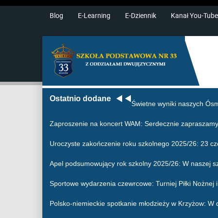
Blog
E-Learning
E-Dziennik
Kanał You-Tube
Ostatnio dodane
Świetne wyniki naszych Ósm
Zaproszenie na koncert WAM
: Serdecznie zapraszamy
Uroczyste zakończenie roku szkolnego 2025/26
: 23 c
Apel podsumowujący rok szkolny 2025/26
: W naszej s
Sportowe wydarzenia czewrcowe
: Turniej Piłki Nożne
Polsko-niemieckie spotkanie młodzieży w Krzyżow
: W 