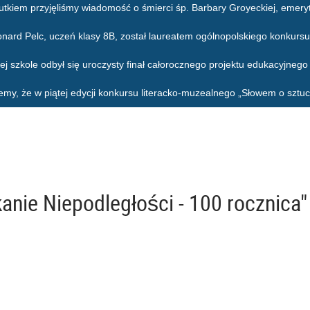
utkiem przyjęliśmy wiadomość o śmierci śp. Barbary Groyeckiej, emeryt
onard Pelc, uczeń klasy 8B, został laureatem ogólnopolskiego konkursu
ej szkole odbył się uroczysty finał całorocznego projektu edukacyjneg
emy, że w piątej edycji konkursu literacko-muzealnego „Słowem o sztuc
anie Niepodległości - 100 rocznica"