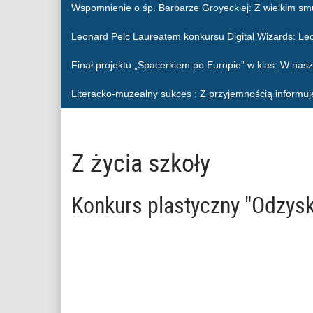
Wspomnienie o śp. Barbarze Groyeckiej
: Z wielkim sm
Leonard Pelc Laureatem konkursu Digital Wizards
: Le
Finał projektu „Spacerkiem po Europie” w klas
: W nasz
Literacko-muzealny sukces
: Z przyjemnością informuj
Z życia szkoły
Konkurs plastyczny "Odzysk