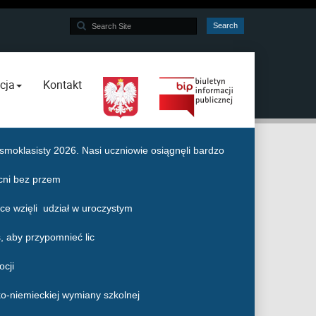
Search
Search
...
cja
Kontakt
moklasisty 2026. Nasi uczniowie osiągnęli bardzo
cni bez przem
e wzięli udział w uroczystym
, aby przypomnieć lic
ocji
ko-niemieckiej wymiany szkolnej