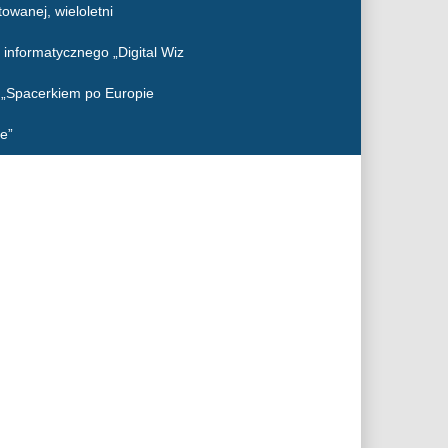
owanej, wieloletni
 informatycznego „Digital Wiz
o „Spacerkiem po Europie
e”