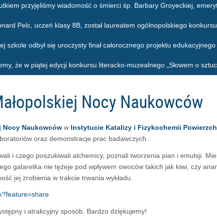
utkiem przyjęliśmy wiadomość o śmierci śp. Barbary Groyeckiej, emeryt
onard Pelc, uczeń klasy 8B, został laureatem ogólnopolskiego konkursu
ej szkole odbył się uroczysty finał całorocznego projektu edukacyjneg
emy, że w piątej edycji konkursu literacko-muzealnego „Słowem o sztuc
Małopolskiej Nocy Naukowców
ej Nocy Naukowców
w
Instytucie Katalizy i Fizykochemii Powierzc
boratoriów oraz demonstracje prac badawczych.
ali i czego poszukiwali alchemicy, poznali
tworzenia pian i emulsji. M
i
ego galaretka nie tężeje pod wpływem owoców takich jak kiwi, czy ana
ść jej zrobienia w trakcie trwania wykładu.
k?feature=share
stępny i atrakcyjny sposób. Bardzo dziękujemy!