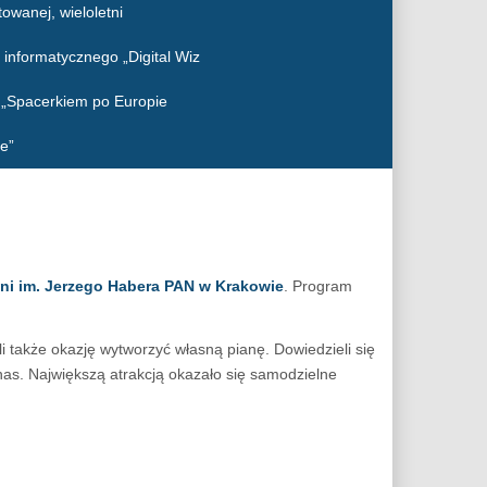
owanej, wieloletni
 informatycznego „Digital Wiz
o „Spacerkiem po Europie
e”
hni im. Jerzego Habera PAN w Krakowie
. Program
eli także okazję wytworzyć własną pianę. Dowiedzieli się
nas. Największą atrakcją okazało się samodzielne