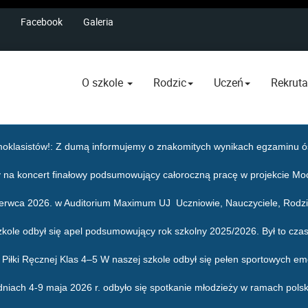
Facebook
Galeria
O szkole
Rodzic
Uczeń
Rekruta
oklasistów!
: Z dumą informujemy o znakomitych wynikach egzaminu ós
 na koncert finałowy podsumowujący całoroczną pracę w projekcie Mo
zerwca 2026. w Auditorium Maximum UJ Uczniowie, Nauczyciele, Rodzic
zkole odbył się apel podsumowujący rok szkolny 2025/2026. Był to czas
j i Piłki Ręcznej Klas 4–5 W naszej szkole odbył się pełen sportowych em
dniach 4-9 maja 2026 r. odbyło się spotkanie młodzieży w ramach pols