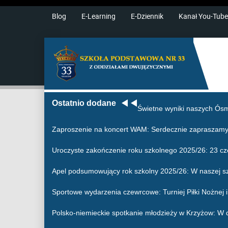
Blog
E-Learning
E-Dziennik
Kanał You-Tube
Ostatnio dodane
Świetne wyniki naszych Ósm
Zaproszenie na koncert WAM
: Serdecznie zapraszamy
Uroczyste zakończenie roku szkolnego 2025/26
: 23 c
Apel podsumowujący rok szkolny 2025/26
: W naszej s
Sportowe wydarzenia czewrcowe
: Turniej Piłki Nożne
Polsko-niemieckie spotkanie młodzieży w Krzyżow
: W 