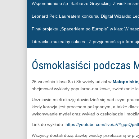
Wspomnienie o śp. Barbarze Groyeckiej
: Z wielkim sm
Leonard Pelc Laureatem konkursu Digital Wizards
: Le
Finał projektu „Spacerkiem po Europie” w klas
: W nasz
Literacko-muzealny sukces
: Z przyjemnością informuj
Ósmoklasiści podczas 
26 września klasa 8a i 8b wzięły udział w
Małopolski
obejmował wykłady popularno-naukowe, zwiedzanie la
Uczniowie mieli okazję dowiedzieć się nad czym pracow
kiedy korozja jest procesem pożądanym, a także dlacz
wykonywanie mydeł oraz wykład o czekoladzie i możliwo
Link do wykładu:
https://youtube.com/live/aVYgqsQp5t
Wszyscy dostali dużą dawkę wiedzy przekazaną w przy