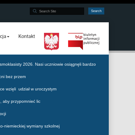
Search
Search
...
cja
Kontakt
moklasisty 2026. Nasi uczniowie osiągnęli bardzo
cni bez przem
e wzięli udział w uroczystym
, aby przypomnieć lic
ocji
ko-niemieckiej wymiany szkolnej