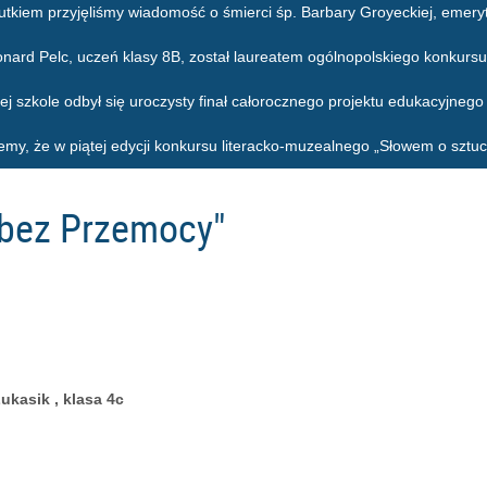
utkiem przyjęliśmy wiadomość o śmierci śp. Barbary Groyeckiej, emeryt
onard Pelc, uczeń klasy 8B, został laureatem ogólnopolskiego konkursu
ej szkole odbył się uroczysty finał całorocznego projektu edukacyjneg
emy, że w piątej edycji konkursu literacko-muzealnego „Słowem o sztuc
 bez Przemocy"
ukasik , klasa 4c