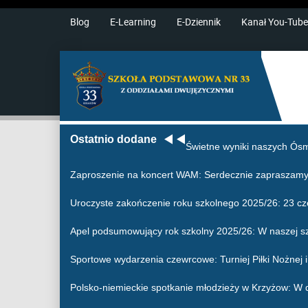
Blog
E-Learning
E-Dziennik
Kanał You-Tube
Ostatnio dodane
Świetne wyniki naszych Ósm
Zaproszenie na koncert WAM
: Serdecznie zapraszamy
Uroczyste zakończenie roku szkolnego 2025/26
: 23 c
Apel podsumowujący rok szkolny 2025/26
: W naszej s
Sportowe wydarzenia czewrcowe
: Turniej Piłki Nożne
Polsko-niemieckie spotkanie młodzieży w Krzyżow
: W 