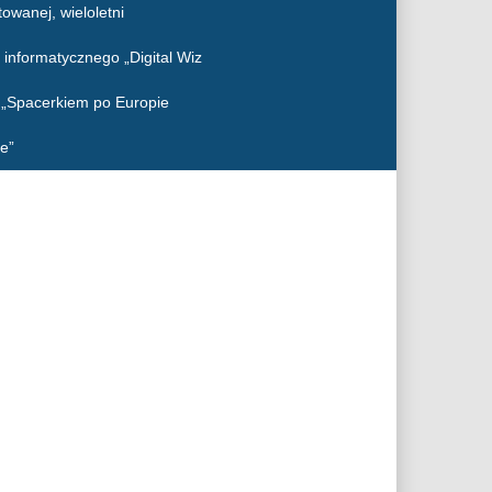
owanej, wieloletni
 informatycznego „Digital Wiz
o „Spacerkiem po Europie
e”