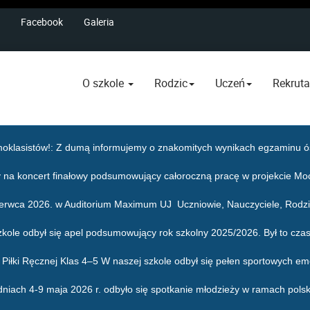
Facebook
Galeria
O szkole
Rodzic
Uczeń
Rekruta
oklasistów!
: Z dumą informujemy o znakomitych wynikach egzaminu ós
 na koncert finałowy podsumowujący całoroczną pracę w projekcie Mo
zerwca 2026. w Auditorium Maximum UJ Uczniowie, Nauczyciele, Rodzic
zkole odbył się apel podsumowujący rok szkolny 2025/2026. Był to czas
j i Piłki Ręcznej Klas 4–5 W naszej szkole odbył się pełen sportowych em
dniach 4-9 maja 2026 r. odbyło się spotkanie młodzieży w ramach pols